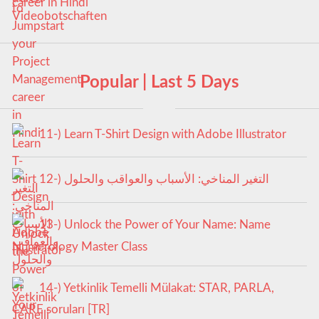
career in Hindi
Popular | Last 5 Days
11-) Learn T-Shirt Design with Adobe Illustrator
12-) التغير المناخي: الأسباب والعواقب والحلول
13-) Unlock the Power of Your Name: Name
Numerology Master Class
14-) Yetkinlik Temelli Mülakat: STAR, PARLA,
CARE soruları [TR]