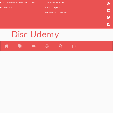
Free Udemy Courses and Zero
The only website
Broken link.
where expired
courses are deleted.
Disc
Udemy