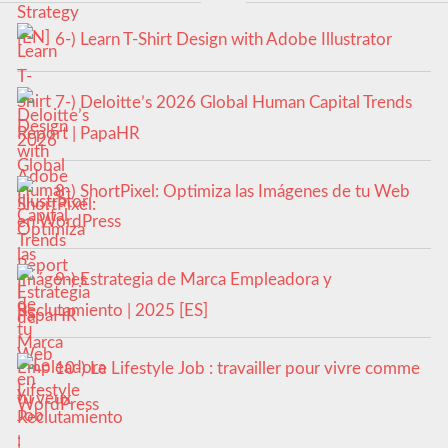
6-) Learn T-Shirt Design with Adobe Illustrator
7-) Deloitte’s 2026 Global Human Capital Trends
Report | PapaHR
8-) ShortPixel: Optimiza las Imágenes de tu Web
en WordPress
9-) Estrategia de Marca Empleadora y
Reclutamiento | 2025 [ES]
10-) Le Lifestyle Job : travailler pour vivre comme
tu veux