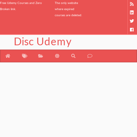
Free Udemy Courses and Zero
The only website
Broken link.
where expired
courses are deleted.
Disc
Udemy