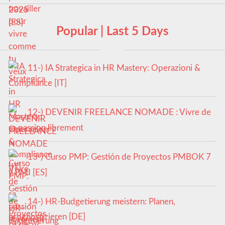
Popular | Last 5 Days
11-) IA Strategica in HR Mastery: Operazioni &
Compliance [IT]
12-) DEVENIR FREELANCE NOMADE : Vivre de
sa passion librement
13-) Curso PMP: Gestión de Proyectos PMBOK 7
y PMI [ES]
14-) HR-Budgetierung meistern: Planen,
prognostizieren [DE]