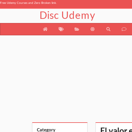
Free Udemy Courses and Zero Broken link.
Disc
Udemy
El valor 
Category