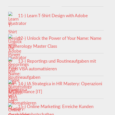
11-) Learn T-Shirt Design with Adobe
Illustrator
12-) Unlock the Power of Your Name: Name
Numerology Master Class
13-) Reportings und Routineaufgaben mit
Excel VBA automatisieren
14-) IA Strategica in HR Mastery: Operazioni
& Compliance [IT]
15-) Online Marketing: Erreiche Kunden
durch Videobotschaften