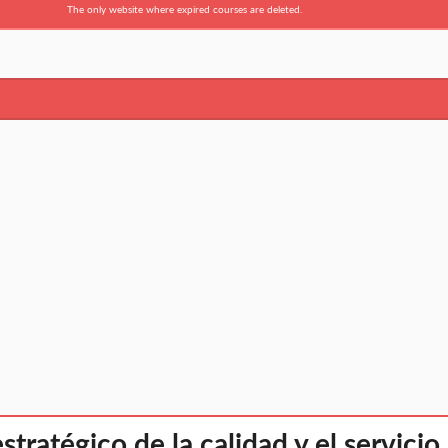
The only website where expired courses are deleted.
estratégico de la calidad y el servicio