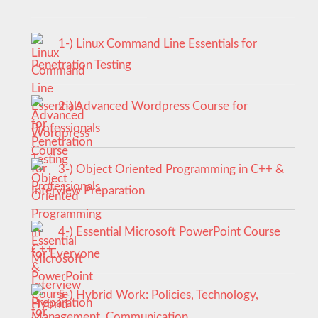
1-) Linux Command Line Essentials for
Penetration Testing
2-) Advanced Wordpress Course for
Professionals
3-) Object Oriented Programming in C++ &
Interview Preparation
4-) Essential Microsoft PowerPoint Course
for Everyone
5-) Hybrid Work: Policies, Technology,
Management, Communication