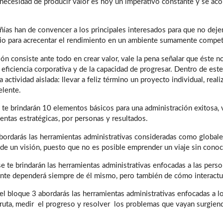
 necesidad de producir valor es hoy un imperativo constante y se ac
.
ías han de convencer a los principales interesados para que no deje
io para acrecentar el rendimiento en un ambiente sumamente compet
ción consiste ante todo en crear valor, vale la pena señalar que éste
a eficiencia corporativa y de la capacidad de progresar. Dentro de es
 actividad aislada: llevar a feliz término un proyecto individual, real
elente.
 te brindarán 10 elementos básicos para una administración exitosa, 
entas estratégicas, por personas y resultados.
bordarás las herramientas administrativas consideradas como globale
de un visión, puesto que no es posible emprender un viaje sin conoc
e te brindarán las herramientas administrativas enfocadas a las perso
nte dependerá siempre de él mismo, pero también de cómo interactu
n el bloque 3 abordarás las herramientas administrativas enfocadas a l
a ruta, medir el progreso y resolver los problemas que vayan surgien