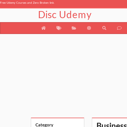
Free Udemy Courses and Zero Broken link.
Disc
Udemy
Business
Category