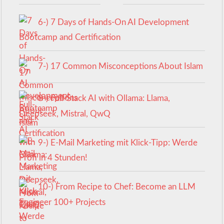
6-) 7 Days of Hands-On AI Development
Bootcamp and Certification
7-) 17 Common Misconceptions About Islam
8-) Full-Stack AI with Ollama: Llama,
Deepseek, Mistral, QwQ
9-) E-Mail Marketing mit Klick-Tipp: Werde
Profi in 4 Stunden!
10-) From Recipe to Chef: Become an LLM
Engineer 100+ Projects