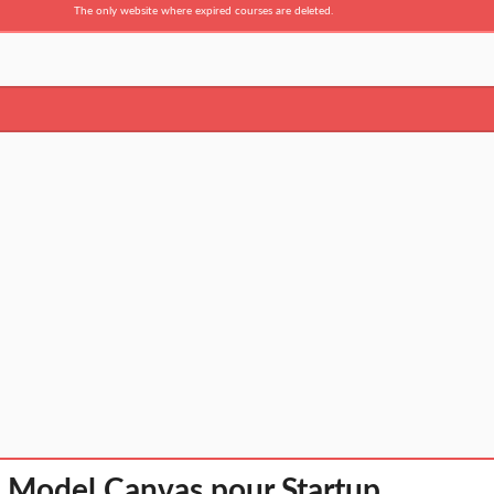
The only website where expired courses are deleted.
 Model Canvas pour Startup