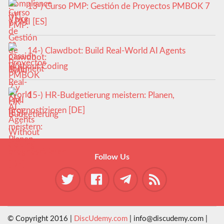
13-) Curso PMP: Gestión de Proyectos PMBOK 7
y PMI [ES]
14-) Clawdbot: Build Real-World AI Agents
Without Coding
15-) HR-Budgetierung meistern: Planen,
prognostizieren [DE]
Follow Us
© Copyright 2016 |
DiscUdemy.com
| info@discudemy.com |