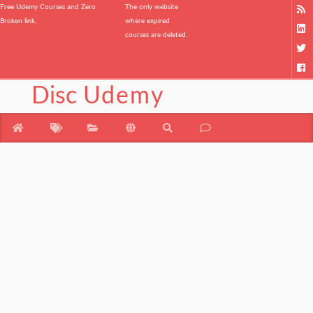
Free Udemy Courses and Zero
The only website
Broken link.
where expired
courses are deleted.
Disc
Udemy