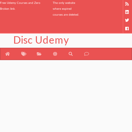
Free Udemy Courses and Zero
The only website
Broken link.
where expired
courses are deleted.
Disc
Udemy