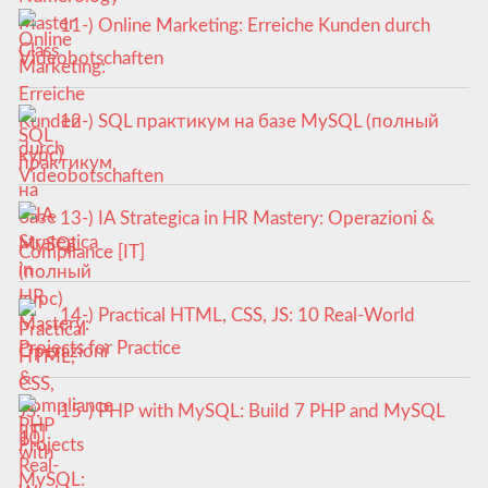
11-) Online Marketing: Erreiche Kunden durch
Videobotschaften
12-) SQL практикум на базе MySQL (полный
курс)
13-) IA Strategica in HR Mastery: Operazioni &
Compliance [IT]
14-) Practical HTML, CSS, JS: 10 Real-World
Projects for Practice
15-) PHP with MySQL: Build 7 PHP and MySQL
Projects