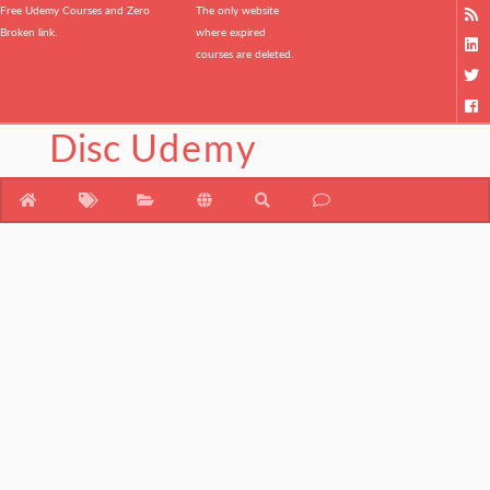
Free Udemy Courses and Zero
The only website
Broken link.
where expired
courses are deleted.
Disc
Udemy