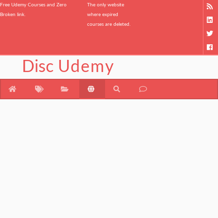
Free Udemy Courses and Zero
The only website
Broken link.
where expired
courses are deleted.
Disc
Udemy