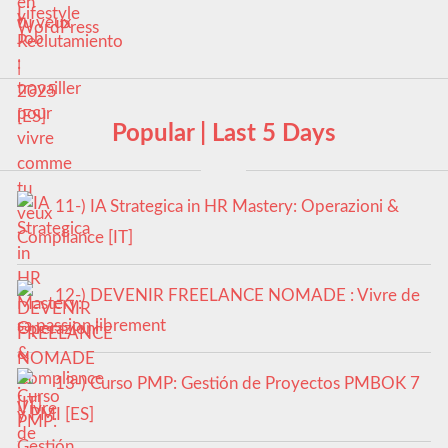
tu veux
Popular | Last 5 Days
11-) IA Strategica in HR Mastery: Operazioni &
Compliance [IT]
12-) DEVENIR FREELANCE NOMADE : Vivre de
sa passion librement
13-) Curso PMP: Gestión de Proyectos PMBOK 7
y PMI [ES]