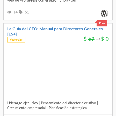
web de WordPress con el plugin ShortPixel.
14
51
Free
La Guía del CEO: Manual para Directores Generales
[ES+]
$
69
->
$
0
Yesterday
Liderazgo ejecutivo | Pensamiento del director ejecutivo |
Crecimiento empresarial | Planificación estratégica