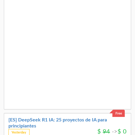
Free
[ES] DeepSeek R1 IA: 25 proyectos de IA para
principiantes
$
94
->
$
0
Yesterday