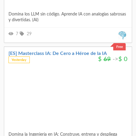
Domina los LLM sin código. Aprende IA con analogías sabrosas
y divertidas. (AI)
7
29
Free
[ES] Masterclass IA: De Cero a Héroe de la IA
$
69
->
$
0
Yesterday
Domina la Ingeniería en IA: Construye, entrena y despliega