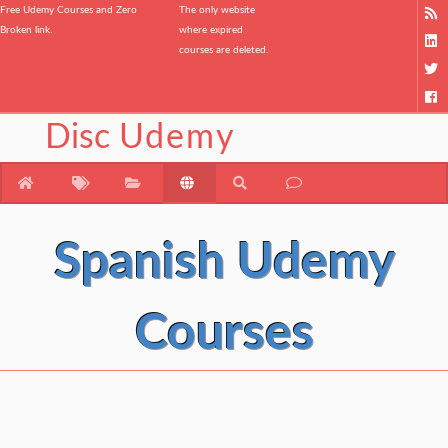
Free Udemy Courses and Zero
The only website
Broken link.
where expired
courses are deleted.
Disc
Udemy
Spanish Udemy
Courses