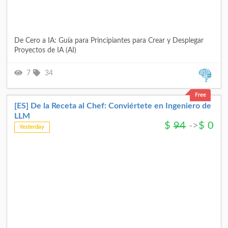
De Cero a IA: Guía para Principiantes para Crear y Desplegar
Proyectos de IA (AI)
7
34
Free
[ES] De la Receta al Chef: Conviértete en Ingeniero de
LLM
$
94
->
$
0
Yesterday