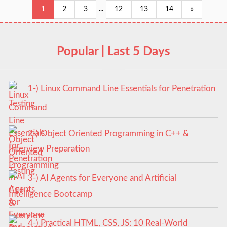
...
1
2
3
12
13
14
»
Popular | Last 5 Days
1-) Linux Command Line Essentials for Penetration
Testing
2-) Object Oriented Programming in C++ &
Interview Preparation
3-) AI Agents for Everyone and Artificial
Intelligence Bootcamp
4-) Practical HTML, CSS, JS: 10 Real-World