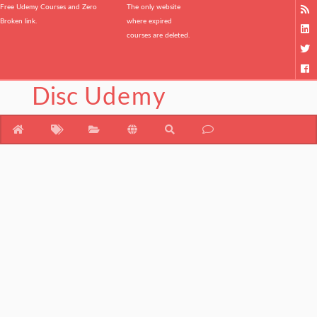
Free Udemy Courses and Zero
The only website
Broken link.
where expired
courses are deleted.
Disc
Udemy