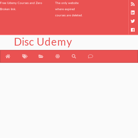
Free Udemy Courses and Zero
The only website
Broken link.
where expired
courses are deleted.
Disc
Udemy