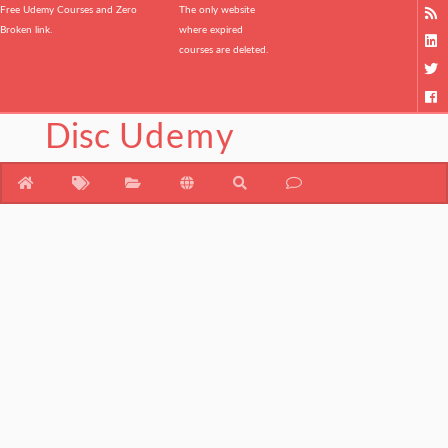
Free Udemy Courses and Zero
The only website
Broken link.
where expired
courses are deleted.
Disc
Udemy