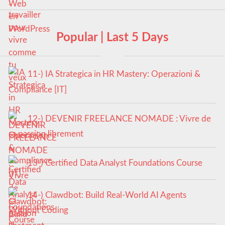
Popular | Last 5 Days
11-) IA Strategica in HR Mastery: Operazioni &
Compliance [IT]
12-) DEVENIR FREELANCE NOMADE : Vivre de
sa passion librement
13-) Certified Data Analyst Foundations Course
14-) Clawdbot: Build Real-World AI Agents
Without Coding