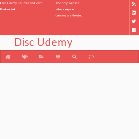
Free Udemy Courses and Zero
The only website
Broken link.
where expired
courses are deleted.
Disc
Udemy