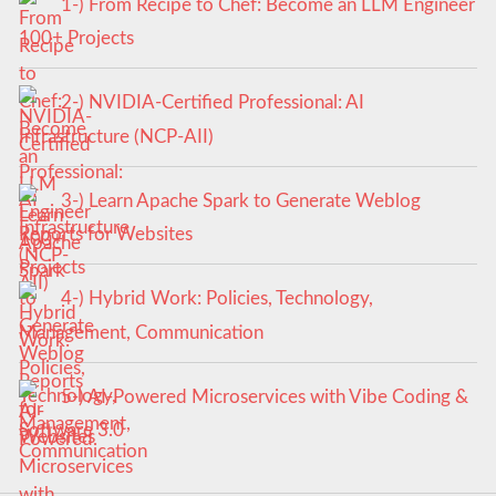
1-) From Recipe to Chef: Become an LLM Engineer
100+ Projects
2-) NVIDIA-Certified Professional: AI
Infrastructure (NCP-AII)
3-) Learn Apache Spark to Generate Weblog
Reports for Websites
4-) Hybrid Work: Policies, Technology,
Management, Communication
5-) AI-Powered Microservices with Vibe Coding &
Software 3.0