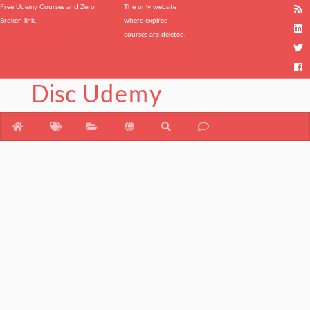
Free Udemy Courses and Zero
The only website
Broken link.
where expired
courses are deleted.
Disc
Udemy