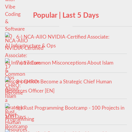
Popular | Last 5 Days
6-) NCA‑AIIO NVIDIA‑Certified Associate:
AI Infrastructure & Ops
7-) 17 Common Misconceptions About Islam
8-) CHRO: Become a Strategic Chief Human
Resources Officer [EN]
9-) Rust Programming Bootcamp - 100 Projects in
100 Days