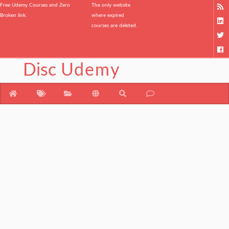
Free Udemy Courses and Zero
The only website
Broken link.
where expired
courses are deleted.
Disc
Udemy