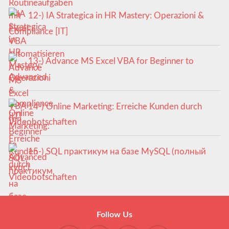
12-) IA Strategica in HR Mastery: Operazioni &
Compliance [IT]
13-) Advance MS Excel VBA for Beginner to
Advanced
14-) Online Marketing: Erreiche Kunden durch
Videobotschaften
15-) SQL практикум на базе MySQL (полный
курс)
Follow Us