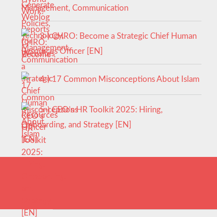
Management, Communication
3-) CHRO: Become a Strategic Chief Human
Resources Officer [EN]
4-) 17 Common Misconceptions About Islam
5-) CEO’s HR Toolkit 2025: Hiring,
Onboarding, and Strategy [EN]