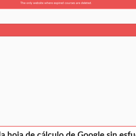
The only website where expired courses are deleted.
a hoja de cálculo de Google sin esfu