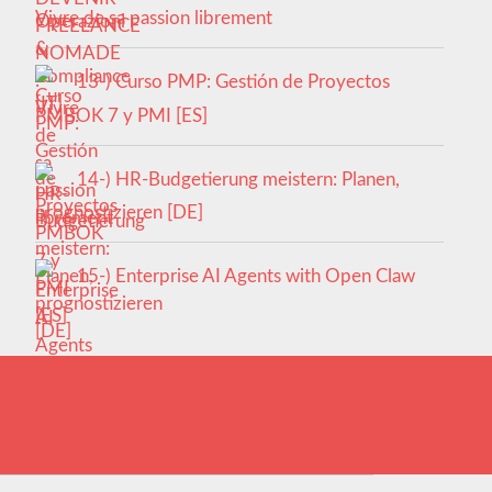
Vivre de sa passion librement
13-) Curso PMP: Gestión de Proyectos
PMBOK 7 y PMI [ES]
14-) HR-Budgetierung meistern: Planen,
prognostizieren [DE]
15-) Enterprise AI Agents with Open Claw