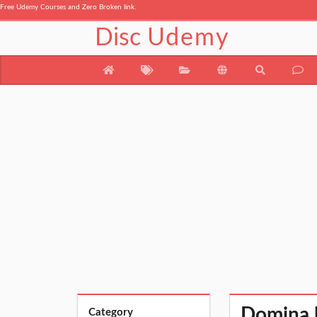
Free Udemy Courses and Zero Broken link.
Disc
Udemy
Domina l
Category