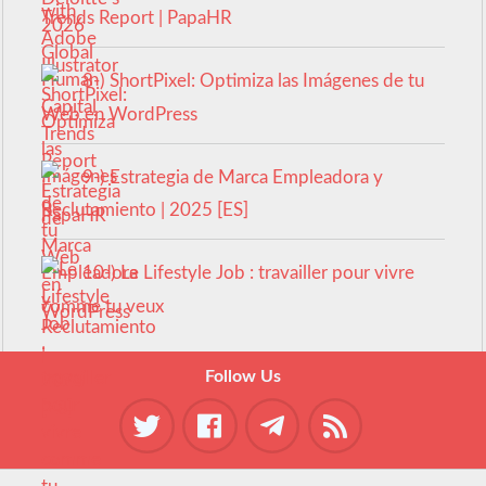
Trends Report | PapaHR
8-) ShortPixel: Optimiza las Imágenes de tu
Web en WordPress
9-) Estrategia de Marca Empleadora y
Reclutamiento | 2025 [ES]
10-) Le Lifestyle Job : travailler pour vivre
comme tu veux
Follow Us