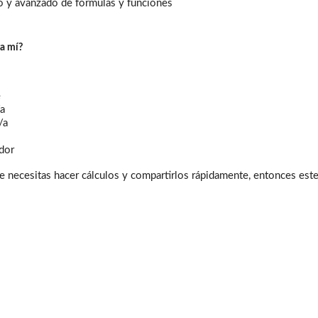
o y avanzado de fórmulas y funciones
ra mí?
e
/a
/a
dor
e necesitas hacer cálculos y compartirlos rápidamente, entonces est