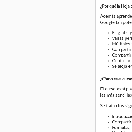
¿Por qué la Hoja 
Además aprenderá
Google tan pote
Es gratis
Varias pe
Múltiples
Compartir 
Compartir
Controlar
Se aloja e
¿Cómo es el curs
El curso está pl
las más sencilla
Se tratan los si
Introducci
Compartir 
Fórmulas, 