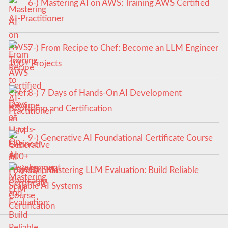
6-) Mastering AI on AWS: Training AWS Certified
AI-Practitioner
7-) From Recipe to Chef: Become an LLM Engineer
100+ Projects
8-) 7 Days of Hands-On AI Development
Bootcamp and Certification
9-) Generative AI Foundational Certificate Course
10-) Mastering LLM Evaluation: Build Reliable
Scalable AI Systems