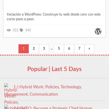
Iniciación a WordPress: Construye tu web desde cero con este
curso paso a paso
551
545
...
1
2
3
5
6
7
»
Popular | Last 5 Days
1-) Hybrid Work: Policies, Technology,
Management, Communication
2-) CHRO: Become a Strategic Chief Human