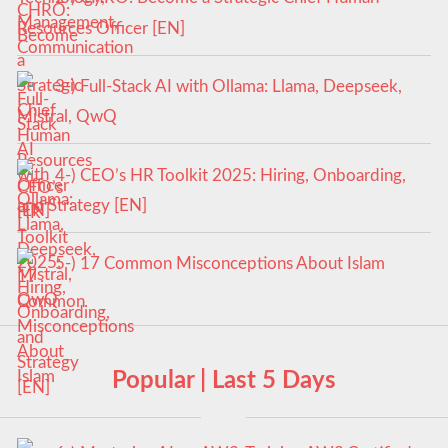
Resources Officer [EN]
3-) Full-Stack AI with Ollama: Llama, Deepseek,
Mistral, QwQ
4-) CEO’s HR Toolkit 2025: Hiring, Onboarding,
and Strategy [EN]
5-) 17 Common Misconceptions About Islam
Popular | Last 5 Days