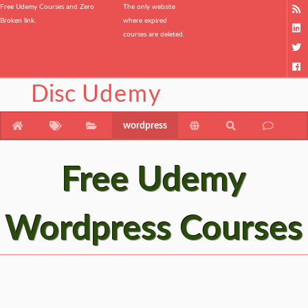
Free Udemy Courses and Zero
The only website
Broken link.
where expired
courses are deleted.
Disc
Udemy
wordpress
Free Udemy
Wordpress Courses