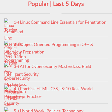
Popular | Last 5 Days
1-) Linux Command Line Essentials for Penetration
Testing
2-) Object Oriented Programming in C++ &
Interview Preparation
3-) AI for Cybersecurity Masterclass: Build
Intelligent Security
4-) Practical HTML, CSS, JS: 10 Real-World
Projects for Practice
5-) Hybrid Work: Policies, Technology,