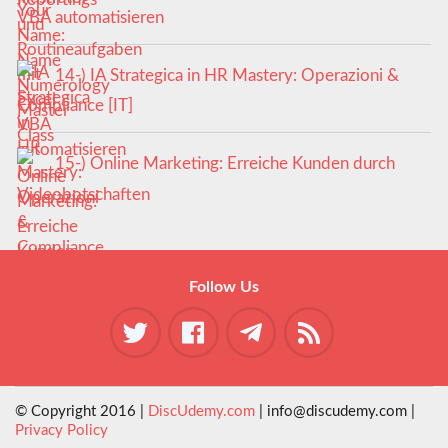
VBA automatisieren
14-) IA Strategica in HR Mastery: Operazioni &
Compliance [IT]
15-) Online Marketing: Erreiche Kunden durch
Videobotschaften
Follow Us
© Copyright 2016 |
DiscUdemy.com
| info@discudemy.com |
Privacy Policy