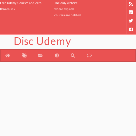
Free Udemy Courses and Zero
The only website
Broken link.
where expired
courses are deleted.
Disc
Udemy