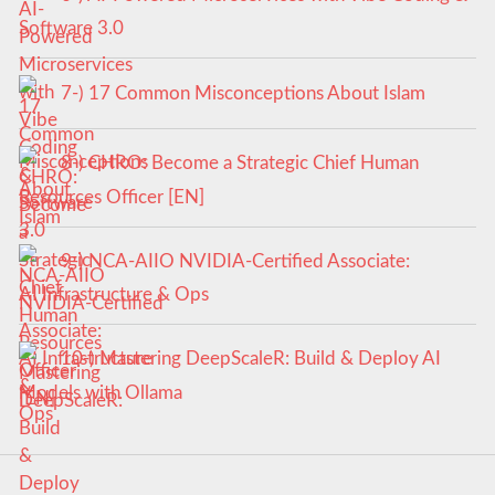
Software 3.0
7-) 17 Common Misconceptions About Islam
8-) CHRO: Become a Strategic Chief Human
Resources Officer [EN]
9-) NCA‑AIIO NVIDIA‑Certified Associate:
AI Infrastructure & Ops
10-) Mastering DeepScaleR: Build & Deploy AI
Models with Ollama