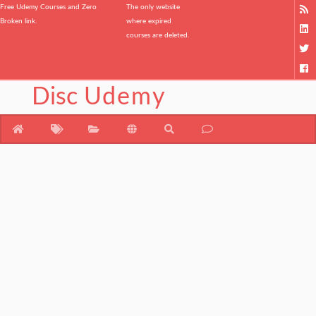
Free Udemy Courses and Zero
The only website
Broken link.
where expired
courses are deleted.
Disc
Udemy